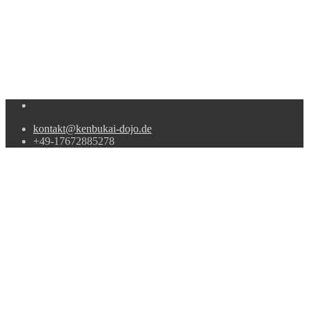
kontakt@kenbukai-dojo.de
+49-17672885278