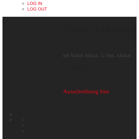
LOG IN
LOG OUT
Aikido-Lehrgang
mit Volker Joksch, 5. Dan, Aikikai
7.12.2025
Ausschreibung hier