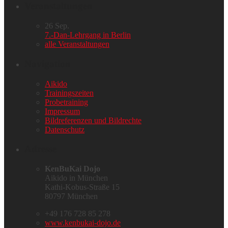
Veranstaltungen
26
Sep.
7.-Dan-Lehrgang in Berlin
alle Veranstaltungen
Navigation
Aikido
Trainingszeiten
Probetraining
Impressum
Bildreferenzen und Bildrechte
Datenschutz
Adresse
KenBuKai Dojo
Aikido in München
Kathi-Kobus-Straße 15
80797 München
+49 176 728 85 278
www.kenbukai-dojo.de