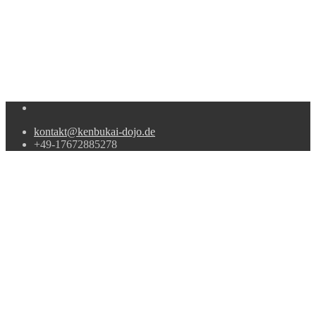
kontakt@kenbukai-dojo.de
+49-17672885278