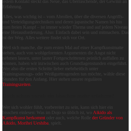
jedem Kontakt steckt das Neue, das Überraschende, der Gewinn an
Erfahrung.
Alles, was wichtig ist – vom Abrollen, über die diversen Angriffs-
und Verteidigungstechniken und deren japanische Namen bis hin
zum freien Kampf – ist immer wieder Thema und auf jedem Niveau
eine Herausforderung. Also: Einfach dabei sein und mitmachen. Das
ist der Weg. Alles weitere findet sich vor Ort.
Weil sich manche, die zum ersten Mal auf einer Kampfkunstmatte
stehen, auch von wohlgeformten Argumenten die Angst nicht
nehmen lassen, unter lauter Fortgeschrittenen peinlich auffallen zu
können, haben wir inzwischen auch Grundlagenstunden eingeführt.
Wer also die ersten Schritte lieber mehrheitlich unter
Trainingsanzugs- oder Weißgurttragenden tun möchte, wähle diese
Stunden für den Anfang.
Hier stehen unsere regulären
Trainingszeiten
.
Doch schon vorab ein bisschen mehr erfahren?
Wer sich wohler fühlt, vorbereitet zu sein, kann sich hier ein
bisschen einlesen: Was im Dojo so üblich ist, wo
Aikido als
Kampfkunst herkommt
oder auch, welche Rolle
der Gründer von
Aikido, Morihei Ueshiba
, spielt.