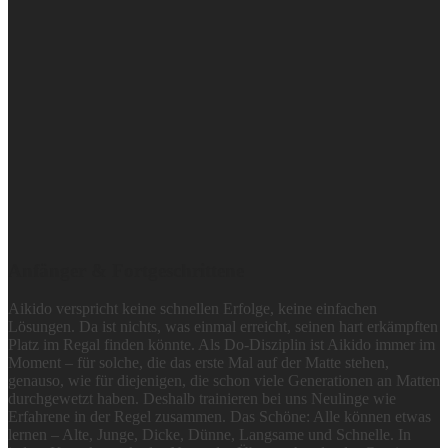
Anfänger
& Fortgeschrittene
Aikido verspricht keine schnellen Erfolge, keine einfachen
Lösungen. Da ist nichts, was einmal erreicht, seinen hart erkämpften
Platz im Regal finden könnte. Als Do-Disziplin ist Aikido immer im
Moment – für solche, die das erste Mal auf der Matte stehen,
genauso, wie für diejenigen, die schon viele Generationen an Matten
durchgewetzt haben. Deshalb trainieren bei uns Neulinge wie
Erfahrene in der Regel zusammen. Das Schöne: Alle können etwas
lernen – Alte, Junge, Dicke, Dünne, Langsame und Schnelle. In