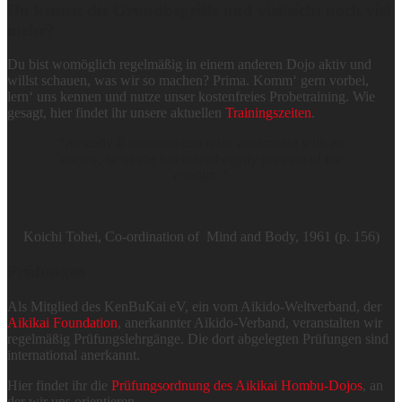
Du kennst die Grundbegriffe und vielleicht noch viel
mehr?
Du bist womöglich regelmäßig in einem anderen Dojo aktiv und
willst schauen, was wir so machen? Prima. Komm‘ gern vorbei,
lern‘ uns kennen und nutze unser kostenfreies Probetraining. Wie
gesagt, hier findet ihr unsere aktuellen
Trainingszeiten
.
"
Actually if someone can relax confronted with an
enemy, he or she has solved eighty per cent of the
conflict.
"
Koichi Tohei, Co-ordination of Mind and Body, 1961 (p. 156)
Prüfungen
Als Mitglied des KenBuKai eV, ein vom Aikido-Weltverband, der
Aikikai Foundation
, anerkannter Aikido-Verband, veranstalten wir
regelmäßig Prüfungslehrgänge. Die dort abgelegten Prüfungen sind
international anerkannt.
Hier findet ihr die
Prüfungsordnung des Aikikai Hombu-Dojos
, an
der wir uns orientieren.