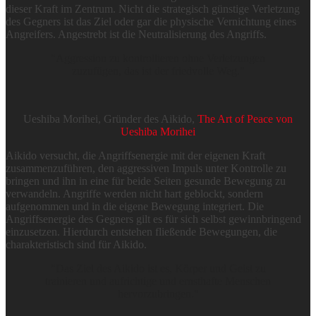
dieser Kraft im Zentrum. Nicht die strategisch günstige Verletzung
des Gegners ist das Ziel oder gar die physische Vernichtung eines
Angreifers. Angestrebt ist die Neutralisierung des Angriffs.
"
Aggression zu kontrollieren ohne Verletzungen
zuzufügen, das ist der friedvolle Weg.
"
Ueshiba Morihei, Gründer des Aikido,
The Art of Peace von
Ueshiba Morihei
Aikido versucht, die Angriffsenergie mit der eigenen Kraft
zusammenzuführen, den aggressiven Impuls unter Kontrolle zu
bringen und ihn in eine für beide Seiten gesunde Bewegung zu
verwandeln. Angriffe werden nicht hart geblockt, sondern
aufgenommen und in die eigene Bewegung integriert. Die
Angriffsenergie des Gegners gilt es für sich selbst gewinnbringend
einzusetzen. Hierdurch entstehen fließende Bewegungen, die
charakteristisch sind für Aikido.
"
Das Ziel des Aikido ist es, Körper und Geist zu
trainieren und aufrichtige und ernsthafte Menschen
hervorzubringen.
"