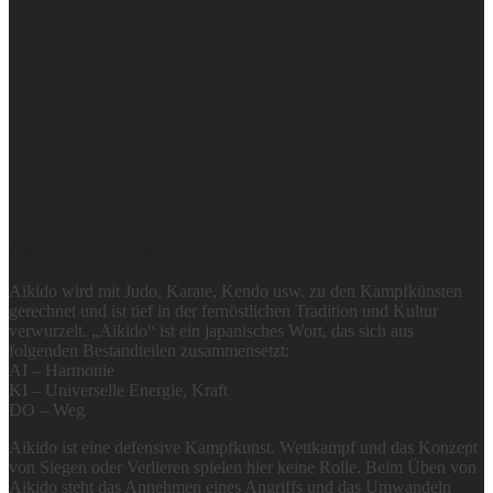
Aikido – Der harmonische Weg
Aikido wird mit Judo, Karate, Kendo usw. zu den Kampfkünsten
gerechnet und ist tief in der fernöstlichen Tradition und Kultur
verwurzelt. „Aikido“ ist ein japanisches Wort, das sich aus
folgenden Bestandteilen zusammensetzt:
AI – Harmonie
KI – Universelle Energie, Kraft
DO – Weg
Aikido ist eine defensive Kampfkunst. Wettkampf und das Konzept
von Siegen oder Verlieren spielen hier keine Rolle. Beim Üben von
Aikido steht das Annehmen eines Angriffs und das Umwandeln