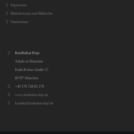
Impressum
Bildreferenzen und Bildrechte
Datenschutz
ADRESSE
KenBuKai Dojo
Aikido in München
Kathi-Kobus-Straße 15
80797 München
+49 176 728 85 278
www.kenbukai-dojo.de
kontakt@kenbukai-dojo.de